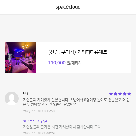
spacecloud
(신림. 구디점) 게임파티룸제트
110,000
원/패키지
단청
지인들과 재미있게 놀았습니다~! 넓어서 8명이랑 놀아도 충분했고 더 많
은 인원이랑 와도 괜찮을거 같았어여~
2023-11-18 18:15:58
호스트님의 답글
지인분들과 즐거운 시간 가시셨다니 감사합니다 ^^♡
2023-11-18 21:40:29