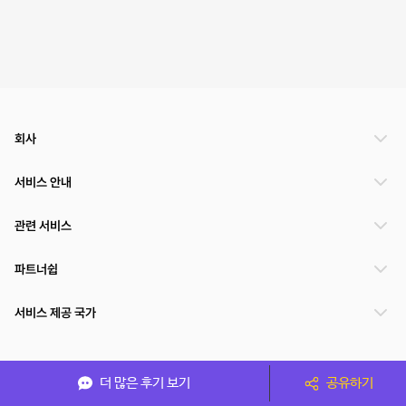
회사
서비스 안내
관련 서비스
파트너쉽
서비스 제공 국가
(주)NSPACE 사업자정보
더 많은 후기 보기
공유하기