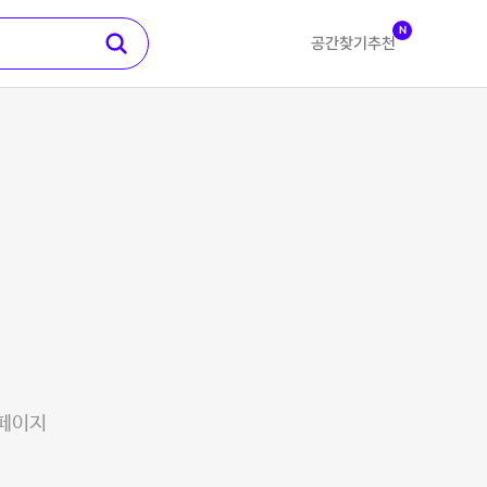
N
공간찾기
추천
 페이지