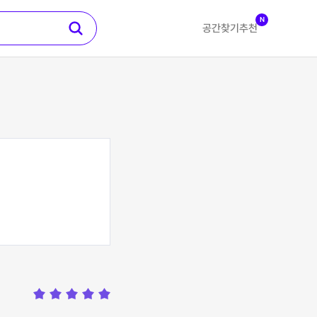
N
공간찾기
추천