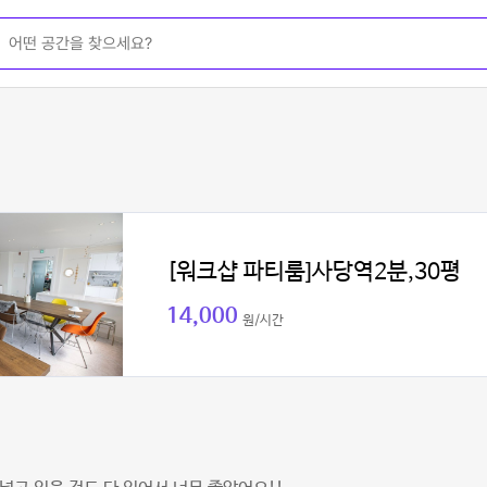
[워크샵 파티룸]사당역2분,30평
14,000
원/시간
리