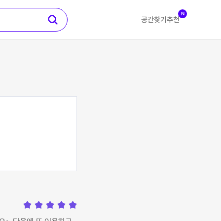
N
공간찾기
추천