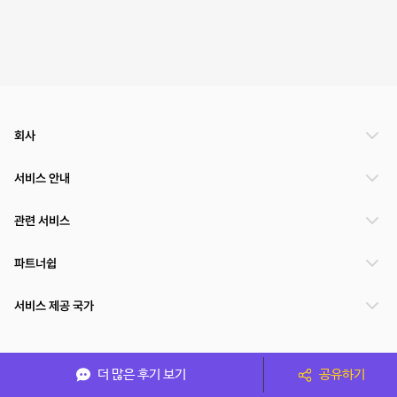
회사
서비스 안내
관련 서비스
파트너쉽
서비스 제공 국가
(주)NSPACE 사업자정보
더 많은 후기 보기
공유하기