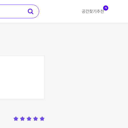
N
공간찾기
추천