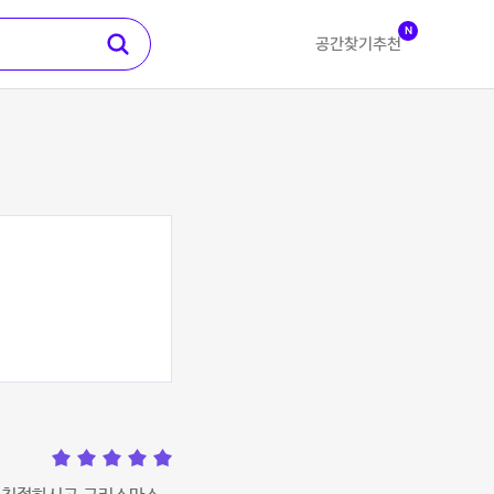
N
공간찾기
추천