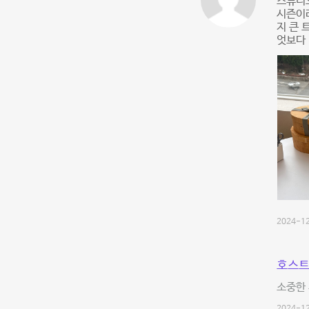
스튜디오
시즌이라
지 큰 
엇보다 
2024-12
호스트
소중한 