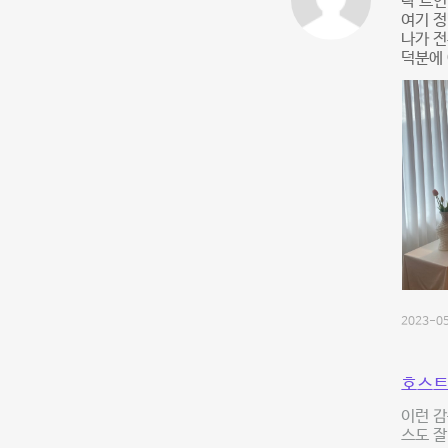
탁 트인
여기 정
나가 전
덕분에 
2023-05
호스트
이런 감
스도 잘