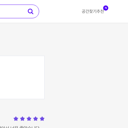
N
공간찾기
추천