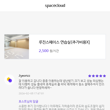
spacecloud
루진스페이스 연습실[추가비용X]
2,500
원/시간
Jiyeonzz
잘 이용하고 갑니다 종종 이용하는데 냉난방기 크기 보고 성능 의심했는
데 다행히 성능 좋네여 휴게실과 룸 바닥 쾌적해서 청소 잘해주셔서 안쓰
려다가 씁니다 번창하세여~
2024-02-05 17:47:01
호스트님의 답글
소중한 후기 감사합니다:) 아무래도 지하층이라 온도와 습도조절이 쉽지
않지만 항시 쾌적한 환경 제공을 위해서 신경쓰고 있습니다. 저희 연습실