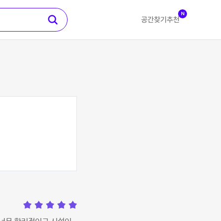
N
공간찾기
추천