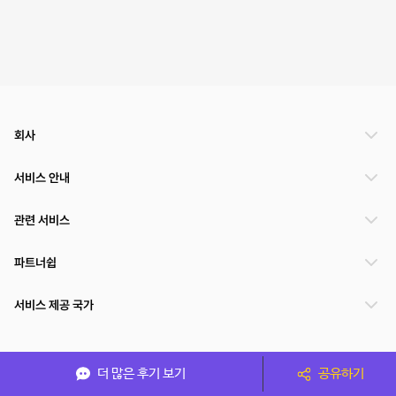
회사
서비스 안내
관련 서비스
파트너쉽
서비스 제공 국가
(주)NSPACE 사업자정보
더 많은 후기 보기
공유하기