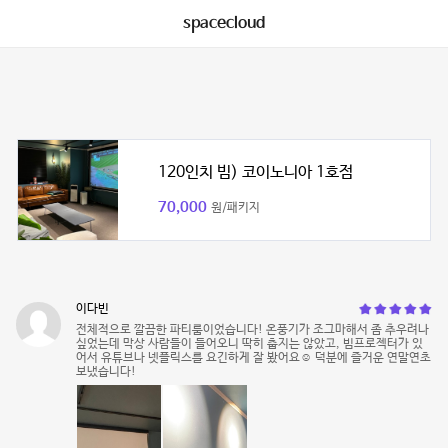
spacecloud
120인치 빔) 코이노니아 1호점
70,000
원/패키지
이다빈
전체적으로 깔끔한 파티룸이었습니다! 온풍기가 조그마해서 좀 추우려나
싶었는데 막상 사람들이 들어오니 딱히 춥지는 않았고, 빔프로젝터가 있
어서 유튜브나 넷플릭스를 요긴하게 잘 봤어요☺️ 덕분에 즐거운 연말연초
보냈습니다!