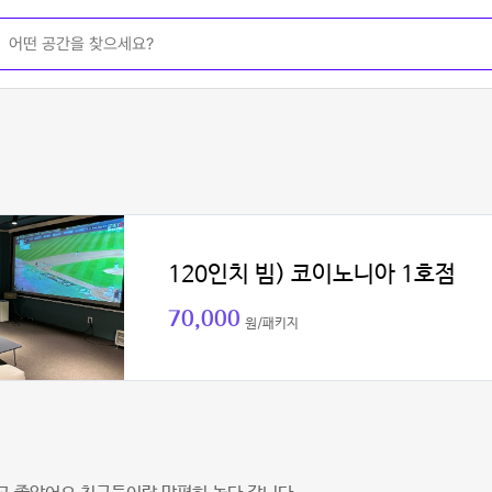
120인치 빔) 코이노니아 1호점
70,000
원/패키지