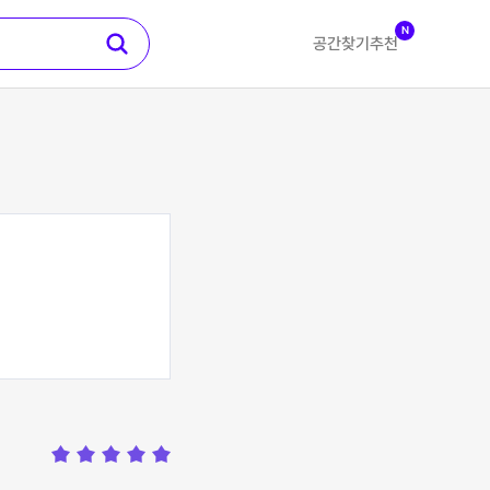
N
공간찾기
추천