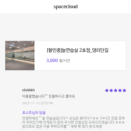
spacecloud
[할인중]늘연습실 2호점_댕리단길
3,000
원/시간
clickkkh
이용잘했습니다^^ 친절하시고 좋아요
2023-11-12 23:32:59
호스트님의 답글
안녕하세요^^ 늘 연습실입니다!! 손님은 왕이다!!ㅎㅎ 24시간 친절 장착
이 되어있기에 언제든지 문의 주시면 친철상담 도와드리겠습니다 ㅎㅎㅎ
앞으로도 많은 이용 부탁드려욜^^ 새해 복 많이 받으세영