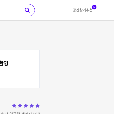
N
공간찾기
추천
촬영