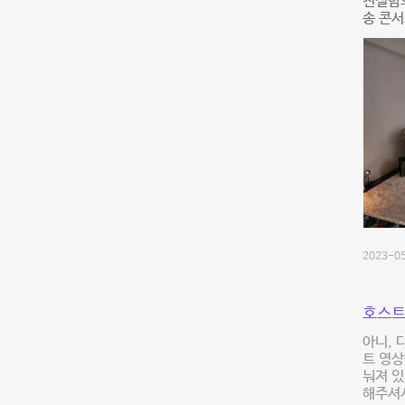
친절함의
송 콘서
2023-05
호스트
아니, 
트 영상
눠져 있
해주셔