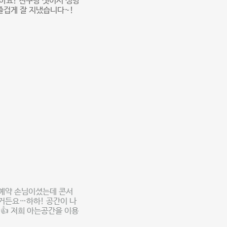
아요! 친구랑 셋이서 생방
즐겁게 잘 지냈습니다~!
째 예약 손님이셨는데 콘서
거든요…하하! 공간이 나
👍 저희 아는공간을 이용