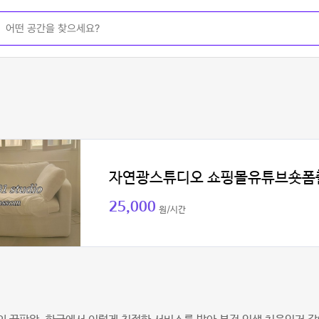
자연광스튜디오 쇼핑몰유튜브숏폼
25,000
원/시간