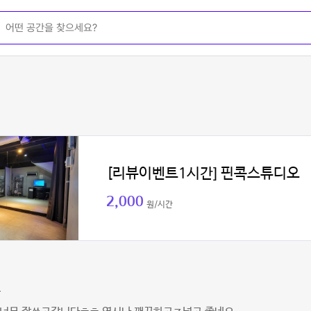
[리뷰이벤트1시간] 핀콕스튜디오
2,000
원/시간
우