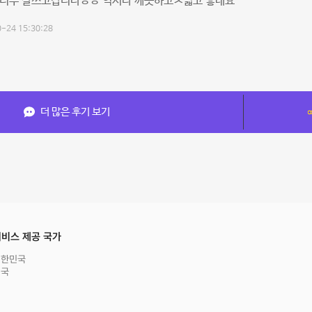
 너무 잘쓰고갑니다ㅎㅎ 역시나 깨끗하고ㅈ넓고 좋네요
-24 15:30:28
더 많은 후기 보기
비스 제공 국가
대한민국
영국