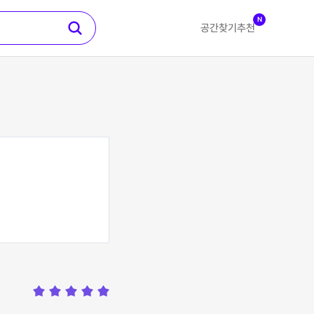
N
공간찾기
추천