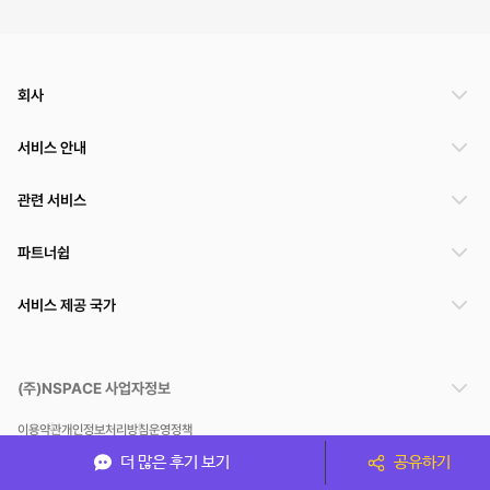
회사
서비스 안내
관련 서비스
파트너쉽
서비스 제공 국가
(주)NSPACE 사업자정보
이용약관
개인정보처리방침
운영정책
스페이스클라우드는 통신판매중개자이며 통신판매의 당사자가 아닙니다. 따라서 스페이스클
더 많은 후기 보기
공유하기
라우드는 공간 거래정보 및 거래에 대해 책임지지 않습니다.