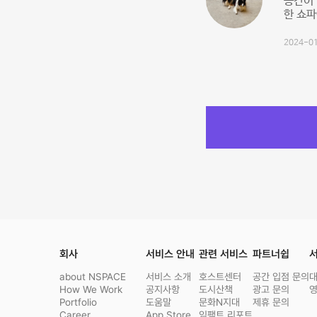
공간이 
한 쇼파
2024-01
회사
서비스 안내
관련 서비스
파트너쉽
서
about NSPACE
서비스 소개
호스트센터
공간 입점 문의
How We Work
공지사항
도시산책
광고 문의
Portfolio
도움말
문화N지대
제휴 문의
Career
App Store
임팩트 리포트