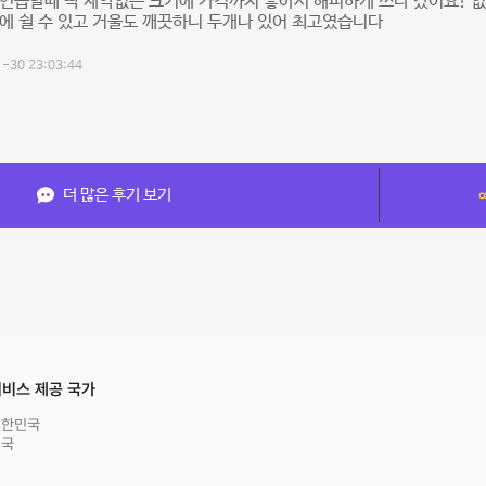
연습할때 딱 제약없는 크기에 가격까지 좋아서 해피하게 쓰다 갔어요! 없
에 쉴 수 있고 거울도 깨끗하니 두개나 있어 최고였습니다
-30 23:03:44
더 많은 후기 보기
비스 제공 국가
대한민국
영국