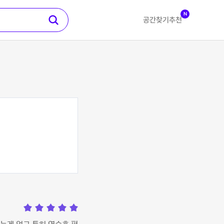
N
공간찾기
추천