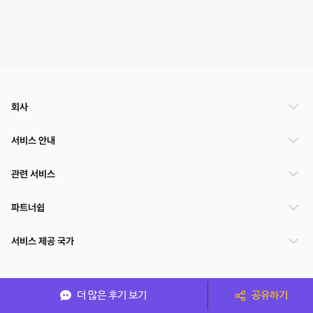
회사
서비스 안내
관련 서비스
파트너쉽
서비스 제공 국가
(주)NSPACE 사업자정보
더 많은 후기 보기
공유하기