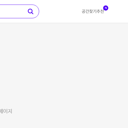
N
공간찾기
추천
 페이지