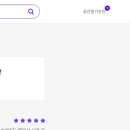
N
공간찾기
추천
방