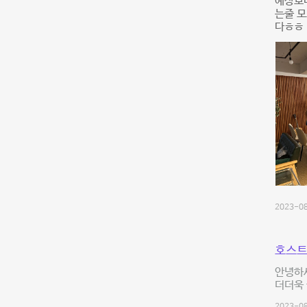
예상보다
는줄 모
다ㅎㅎ 
2023-08
호스트
안녕하
더더욱