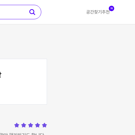
N
공간찾기
추천
방