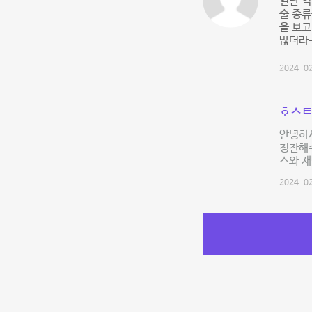
일단 역
술 종류
을 보고
많더라
2024-02
호스트
안녕하세
칭찬해주
스와 
2024-02