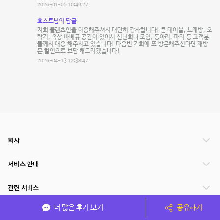
2026-01-05 10:49:27
호스트님의 답글
저희 플랜츠인을 이용해주셔서 대단히 감사합니다! 큰 테이블, 노래방, 오
락기, 옥상 바베큐 공간이 있어서 신년회나 모임, 동아리, 파티 등 고객분
들께서 애용 해주시고 있습니다! 다음번 기회에 또 방문해주신다면 재방
문 할인으로 보답 해드리겠습니다!
2026-04-13 12:38:47
회사
서비스 안내
관련 서비스
더 많은 후기 보기
공유하기
파트너쉽