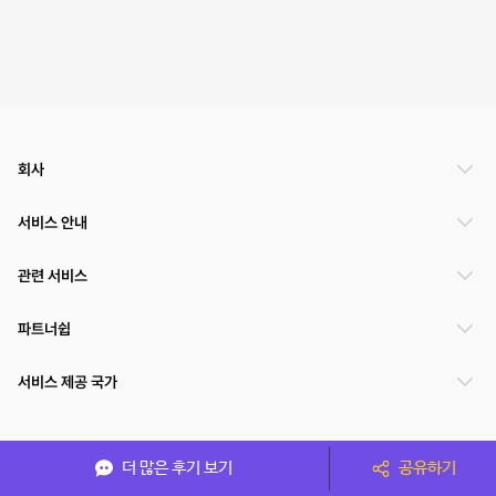
회사
서비스 안내
관련 서비스
파트너쉽
서비스 제공 국가
(주)NSPACE 사업자정보
더 많은 후기 보기
공유하기