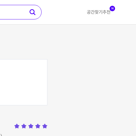
N
공간찾기
추천