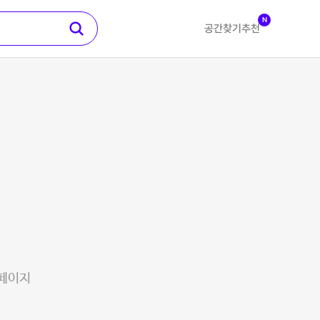
N
공간찾기
추천
 페이지