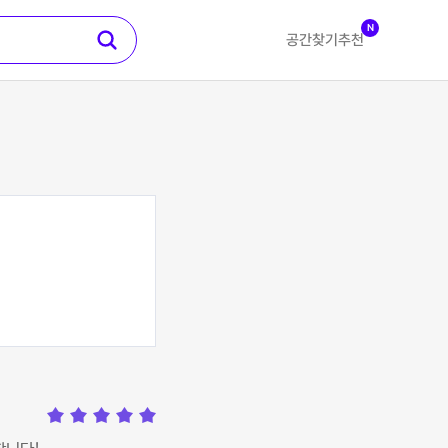
N
공간찾기
추천