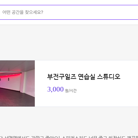
부전구일즈 연습실 스튜디오
3,000
원/시간