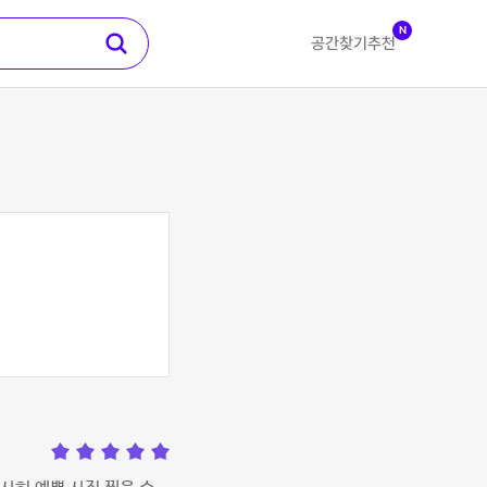
N
공간찾기
추천