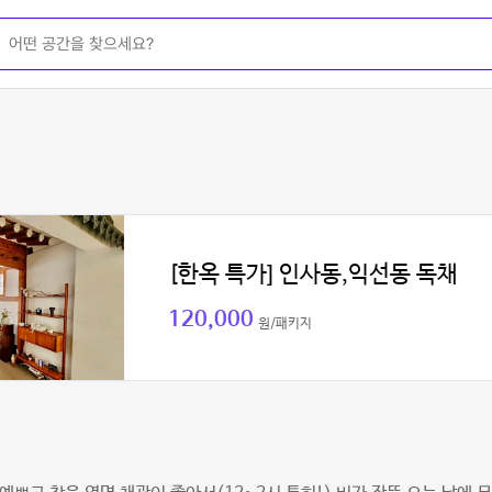
[한옥 특가] 인사동,익선동 독채
120,000
원/패키지