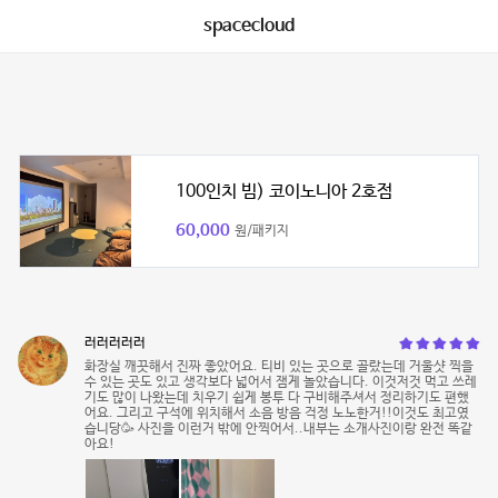
spacecloud
100인치 빔) 코이노니아 2호점
60,000
원/패키지
러러러러러
화장실 깨끗해서 진짜 좋았어요. 티비 있는 곳으로 골랐는데 거울샷 찍을
수 있는 곳도 있고 생각보다 넓어서 잼게 놀았습니다. 이것저것 먹고 쓰레
기도 많이 나왔는데 치우기 쉽게 봉투 다 구비해주셔서 정리하기도 편했
어요. 그리고 구석에 위치해서 소음 방음 걱정 노노한거!!이것도 최고였
습니당🥳 사진을 이런거 밖에 안찍어서..내부는 소개사진이랑 완전 똑같
아요!