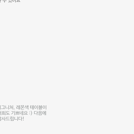
 수 있어요
시그니처, 레몬색 테이블이
저희도 기쁘네요 :) 다음에
감사드립니다!