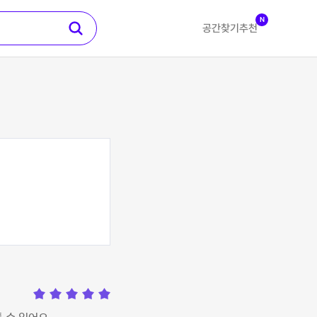
N
공간찾기
추천