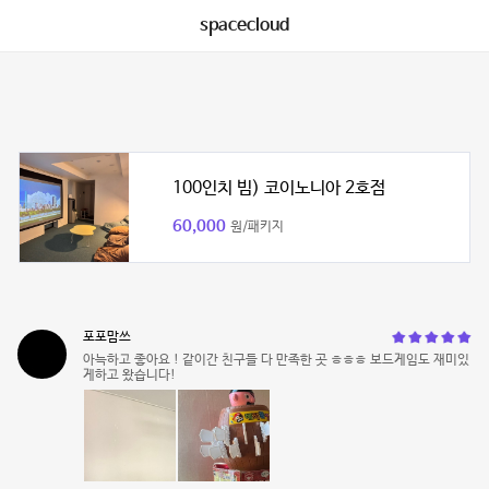
spacecloud
100인치 빔) 코이노니아 2호점
60,000
원/패키지
포포맘쓰
아늑하고 좋아요 ! 같이간 친구들 다 만족한 곳 ㅎㅎㅎ 보드게임도 재미있
게하고 왔습니다!