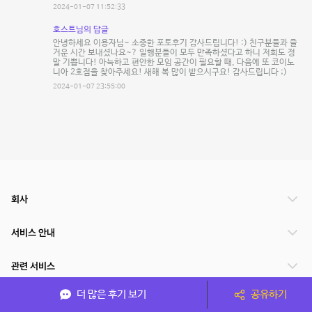
2024-01-07 11:52:33
호스트님의 답글
안녕하세요 이용자님~ 소중한 포토후기 감사드립니다! :) 친구분들과 즐
거운 시간 보내셨나요~? 일행분들이 모두 만족하셨다고 하니 저희도 정
말 기쁩니다! 아늑하고 편안한 모임 공간이 필요할 때, 다음에 또 코이노
니아 2호점을 찾아주세요! 새해 복 많이 받으시구요! 감사드립니다 ;)
2024-01-07 23:55:00
회사
서비스 안내
관련 서비스
더 많은 후기 보기
공유하기
파트너쉽