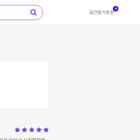
N
공간찾기
추천