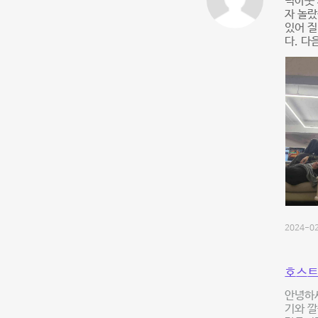
덕아웃 
자 놀랐
있어 질
다. 다
2024-02
호스트
안녕하세
기와 깔