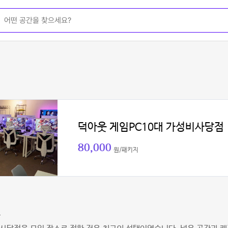
덕아웃 게임PC10대 가성비사당점
80,000
원/패키지
스