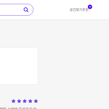
N
공간찾기
추천