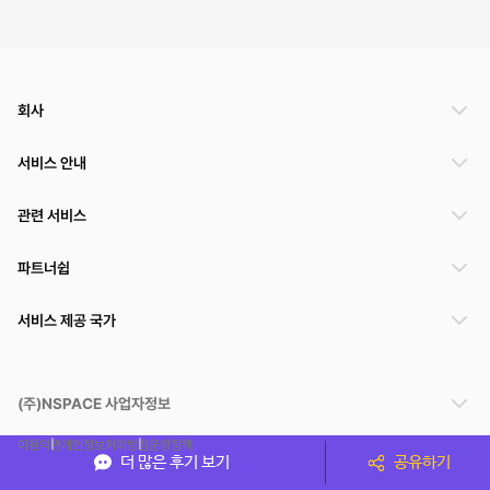
회사
서비스 안내
관련 서비스
파트너쉽
서비스 제공 국가
(주)NSPACE 사업자정보
이용약관
개인정보처리방침
운영정책
더 많은 후기 보기
공유하기
스페이스클라우드는 통신판매중개자이며 통신판매의 당사자가 아닙니다. 따라서 스페이스클
라우드는 공간 거래정보 및 거래에 대해 책임지지 않습니다.