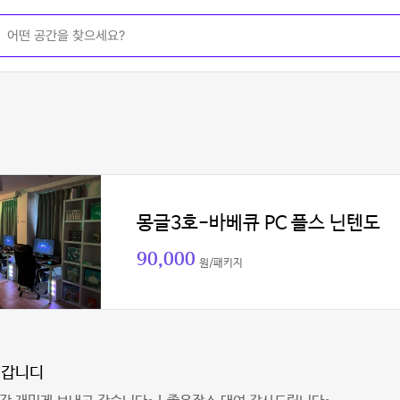
몽글3호-바베큐 PC 플스 닌텐도
90,000
원/패키지
러갑니디