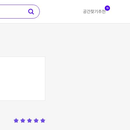
N
공간찾기
추천