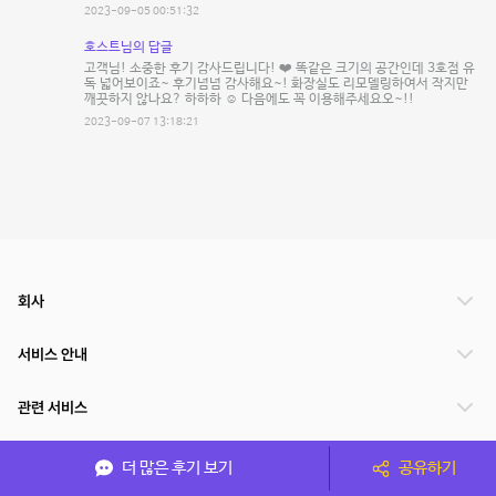
2023-09-05 00:51:32
호스트님의 답글
고객님! 소중한 후기 감사드립니다! ❤️ 똑같은 크기의 공간인데 3호점 유
독 넓어보이죠~ 후기넘넘 감사해요~! 화장실도 리모델링하여서 작지만
깨끗하지 않나요? 하하하 ☺️ 다음에도 꼭 이용해주세요오~!!
2023-09-07 13:18:21
회사
서비스 안내
관련 서비스
파트너쉽
더 많은 후기 보기
공유하기