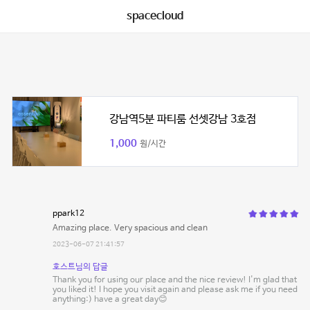
spacecloud
강남역5분 파티룸 선셋강남 3호점
1,000
원/시간
ppark12
Amazing place. Very spacious and clean
2023-06-07 21:41:57
호스트님의 답글
Thank you for using our place and the nice review! I'm glad that
you liked it! I hope you visit again and please ask me if you need
anything:) have a great day😊