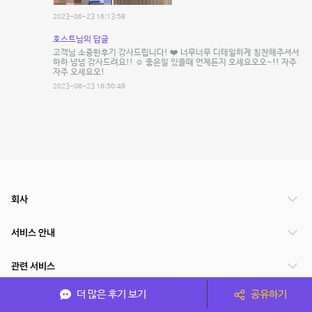
2023-06-23 16:13:58
호스트님의 답글
고객님 소중한후기 감사드립니다! ❤️ 너무너무 디테일하게 칭찬해주셔서
하하 넘넘 감사드려요!! ☺️ 좋은일 있을때 언제든지 오세요오오~!! 자주
자주 오세요오!
2023-06-23 16:50:49
회사
서비스 안내
관련 서비스
더 많은 후기 보기
공유하기
파트너쉽