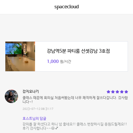
spacecloud
강남역5분 파티룸 선셋강남 3호점
1,000
원/시간
감지오나기
클래스 때문에 회의실 처음써봤는데 너무 쾌적하게 잘쓰다갑니다. 감사합
니다~!
2023-07-12 08:31:17
호스트님의 답글
강의를 잘 하셨다고 하니 넘 좋네요!! 클래스 번창하시길 응원드릴게요!!
후기 감사합니다~~😆💕