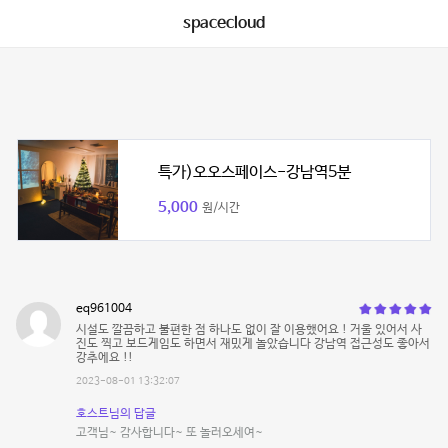
spacecloud
특가)오오스페이스-강남역5분
5,000
원/시간
eq961004
시설도 깔끔하고 불편한 점 하나도 없이 잘 이용했어요 ! 거울 있어서 사
진도 찍고 보드게임도 하면서 재밌게 놀았습니다 강남역 접근성도 좋아서
강추에요 !!
2023-08-01 13:32:07
호스트님의 답글
고객님~ 감사합니다~ 또 놀러오세여~