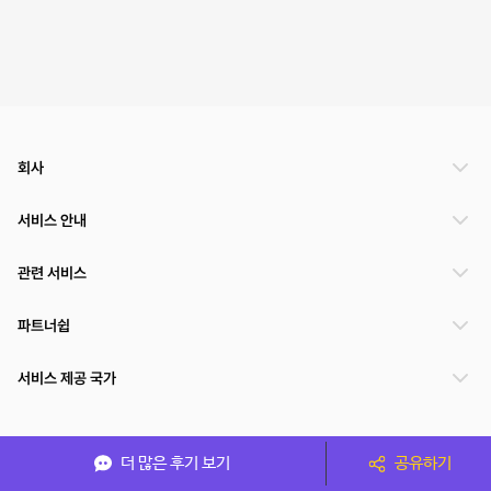
회사
서비스 안내
관련 서비스
파트너쉽
서비스 제공 국가
(주)NSPACE 사업자정보
더 많은 후기 보기
공유하기