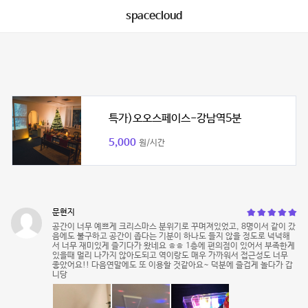
spacecloud
특가)오오스페이스-강남역5분
5,000
원/시간
문현지
공간이 너무 예쁘게 크리스마스 분위기로 꾸며져있었고, 8명이서 같이 갔
음에도 불구하고 공간이 좁다는 기분이 하나도 들지 않을 정도로 넉넉해
서 너무 재미있게 즐기다가 왔네요 ㅎㅎ 1층에 편의점이 있어서 부족한게
있을때 멀리 나가지 않아도되고 역이랑도 매우 가까워서 접근성도 너무
좋았어요!! 다음연말에도 또 이용할 것같아요~ 덕분에 즐겁게 놀다가 갑
니당