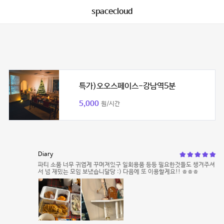
spacecloud
특가)오오스페이스-강남역5분
5,000
원/시간
Diary
파티 소품 너무 귀엽게 꾸며져있구 일회용품 등등 필요한것들도 챙겨주셔
서 넘 재밌는 모임 보냈습니달당 :) 다음에 또 이용할게요!! ㅎㅎㅎ