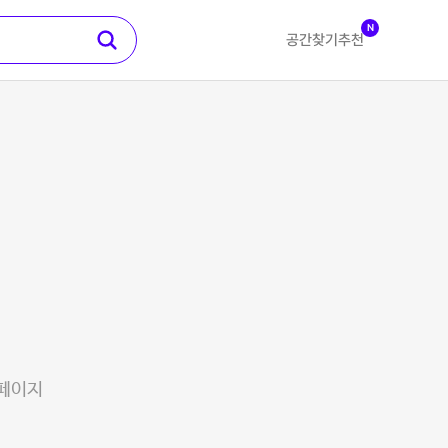
N
공간찾기
추천
 페이지