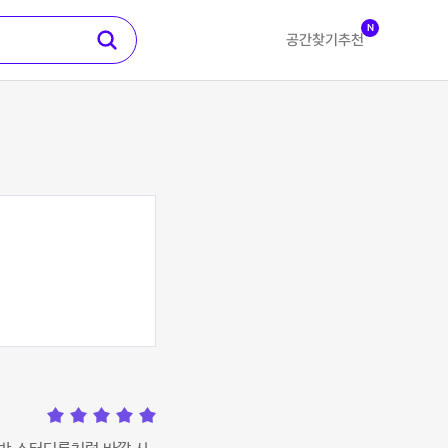
N
공간찾기
추천