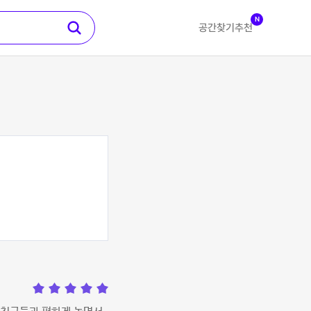
N
공간찾기
추천