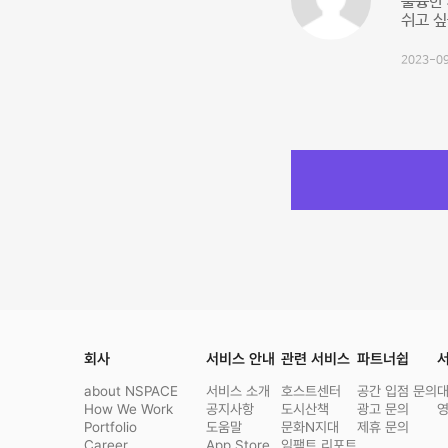
훌륭한 
쉬고 싶
2023-09
회사
서비스 안내
관련 서비스
파트너쉽
서
about NSPACE
서비스 소개
호스트센터
공간 입점 문의
How We Work
공지사항
도시산책
광고 문의
Portfolio
도움말
문화N지대
제휴 문의
Career
App Store
임팩트 리포트