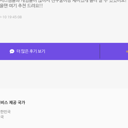
시스템들과 게임들이 많아서 친구둘이랑 재미있게 놀다 갈 수 있었어요!
을땐 여기 추천 드려요!!
-10 19:45:08
더 많은 후기 보기
비스 제공 국가
대한민국
영국