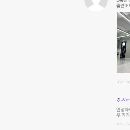
B룸을
좋았어
2023-08
호스트
안녕하세
우 카카
2023-08