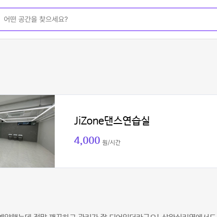
JiZone댄스연습실
4,000
원/시간
경