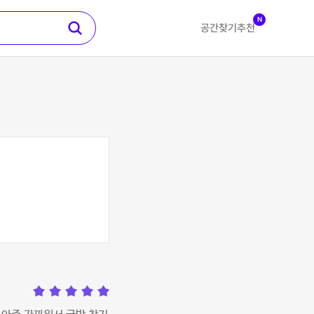
N
공간찾기
추천