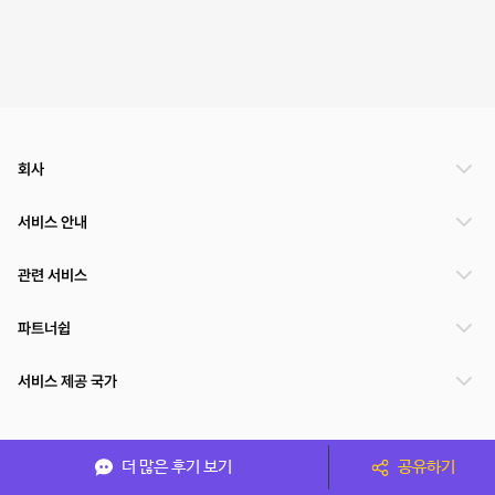
회사
서비스 안내
관련 서비스
파트너쉽
서비스 제공 국가
(주)NSPACE 사업자정보
더 많은 후기 보기
공유하기