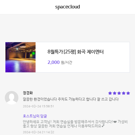
spacecloud
8월특가[25평] 화곡 제이엔터
2,000
원/시간
정경화
깔끔한 환경이었습니다 주차도 가능하다고 합니다 잘 쓰고 갑니다
2024-03-24 15:58:51
호스트님의 답글
안녕하세요 고객님! 저희 연습실을 방문해주셔서 감사합니다!❤️ 가성비
좋고 항상 깔끔한 저희 연습실 언제나 이용부탁드려요💕
2024-03-24 21:14:32