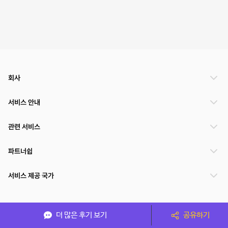
회사
서비스 안내
관련 서비스
파트너쉽
서비스 제공 국가
(주)NSPACE 사업자정보
더 많은 후기 보기
공유하기