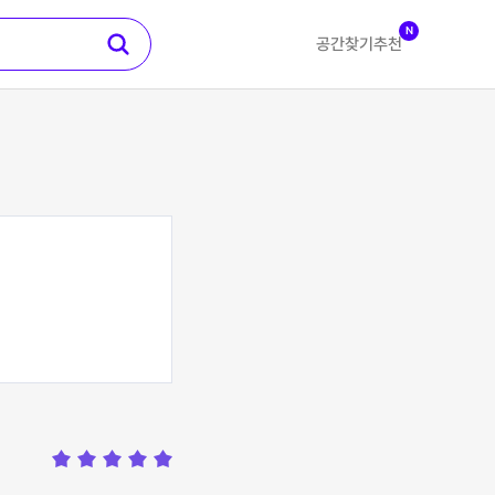
N
공간찾기
추천