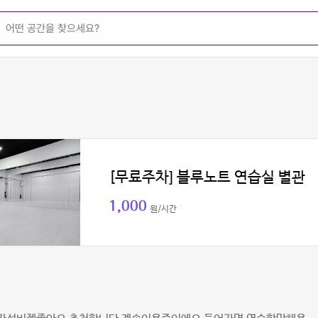
[무료주차] 블루노트 연습실 별관
1,000
원/시간